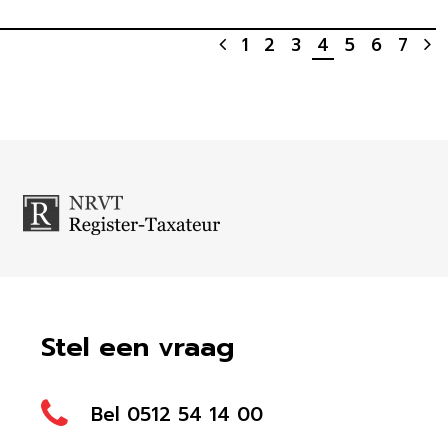
1
2
3
4
5
6
7
Stel een vraag
Bel 0512 54 14 00