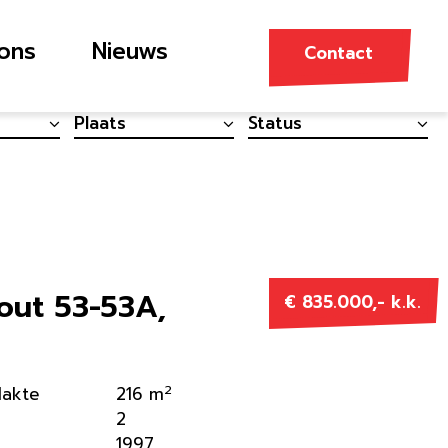
ons
Nieuws
Contact
out 53-53A,
€ 835.000,- k.k.
2
lakte
216 m
2
1997