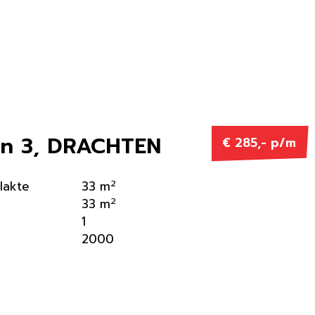
n 3, DRACHTEN
€ 285,- p/m
2
lakte
33 m
2
33 m
1
2000