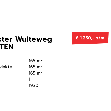
ter Wuiteweg
€ 1.250,- p/m
TEN
2
165 m
2
vlakte
165 m
2
165 m
1
1930