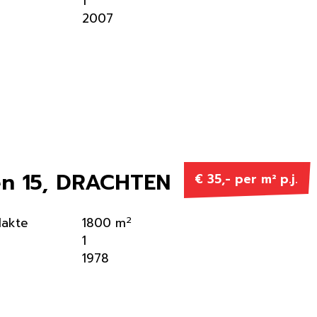
1
2007
n 15, DRACHTEN
€ 35,- per m² p.j.
2
lakte
1800 m
1
1978