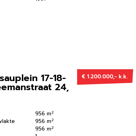
sauplein 17-18-
€ 1.200.000,- k.k.
eemanstraat 24,
2
956 m
2
vlakte
956 m
2
956 m