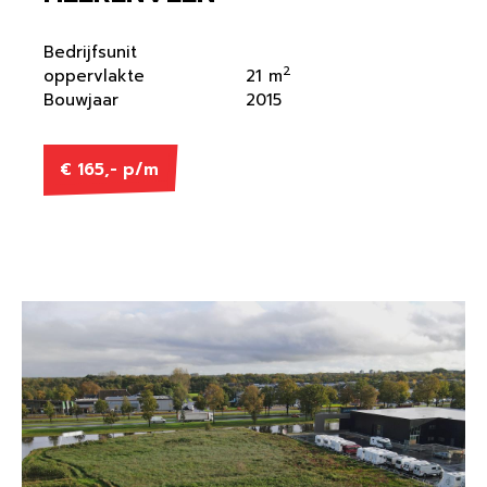
Bedrijfsunit
2
oppervlakte
21 m
Bouwjaar
2015
€ 165,- p/m