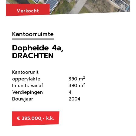
Verkocht
Kantoorruimte
Dopheide 4a,
DRACHTEN
Kantoorunit
2
oppervlakte
390 m
2
In units vanaf
390 m
Verdiepingen
4
Bouwjaar
2004
€ 395.000,- k.k.