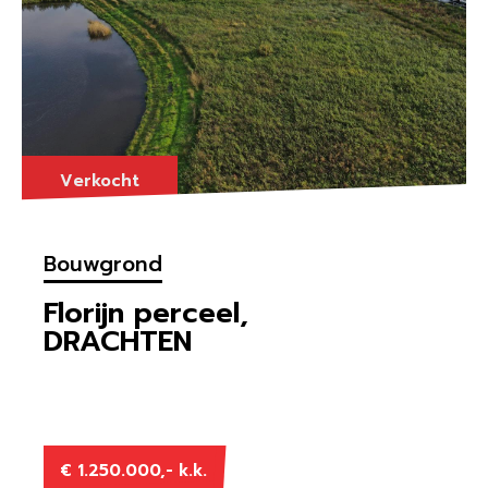
Verkocht
Bouwgrond
Florijn perceel,
DRACHTEN
€ 1.250.000,- k.k.