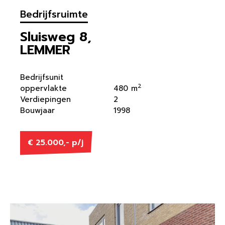
Bedrijfsruimte
Sluisweg 8,
LEMMER
Bedrijfsunit
2
oppervlakte
480 m
Verdiepingen
2
Bouwjaar
1998
€ 25.000,- p/j