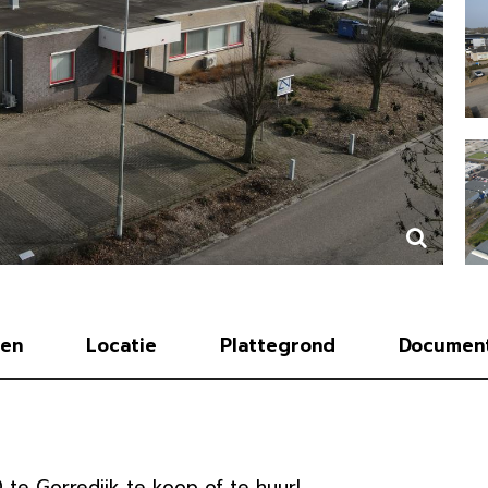
en
Locatie
Plattegrond
Documen
 te Gorredijk te koop of te huur!