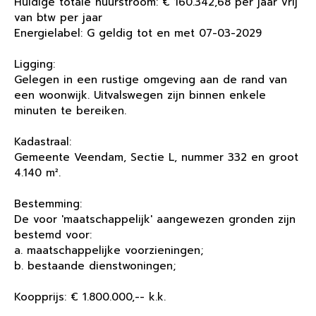
Huidige totale huurstroom: € 160.342,68 per jaar vrij
van btw per jaar
Energielabel: G geldig tot en met 07-03-2029
Ligging:
Gelegen in een rustige omgeving aan de rand van
een woonwijk. Uitvalswegen zijn binnen enkele
minuten te bereiken.
Kadastraal:
Gemeente Veendam, Sectie L, nummer 332 en groot
4.140 m².
Bestemming:
De voor 'maatschappelijk' aangewezen gronden zijn
bestemd voor:
a. maatschappelijke voorzieningen;
b. bestaande dienstwoningen;
Koopprijs: € 1.800.000,-- k.k.