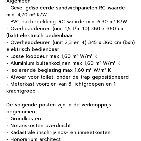
Algemeen:
- Gevel geïsoleerde sandwichpanelen RC-waarde
min. 4,70 m² K/W
- PVC dakbedekking. RC-waarde min. 6,30 m² K/W
- Overheaddeuren (unit 1,5 t/m 10) 360 x 360 cm
(bxh) elektrisch bedienbaar
- Overheaddeuren (unit 2,3 en 4) 345 x 360 cm (bxh)
elektrisch bedienbaar
- Losse loopdeur max 1,60 m² W/m² K
- Aluminium buitenkozijnen max 1,60 m² W/m² K
- Isolerende beglazing max 1,60 m² W/m² K
- Afvoer voor toilet, onder de trap gepositioneerd
- Meterkast voorzien van 3 lichtgroepen en 1
krachtgroep
De volgende posten zijn in de verkoopprijs
opgenomen:
- Grondkosten
- Notariskosten overdracht
- Kadastrale inschrijvings- en inmeetkosten
- Honorarium architect