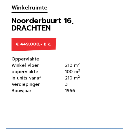
Winkelruimte
Noorderbuurt 16,
DRACHTEN
€ 449.000,- k.k.
Oppervlakte
2
Winkel vloer
210 m
2
oppervlakte
100 m
2
In units vanaf
210 m
Verdiepingen
3
Bouwjaar
1966