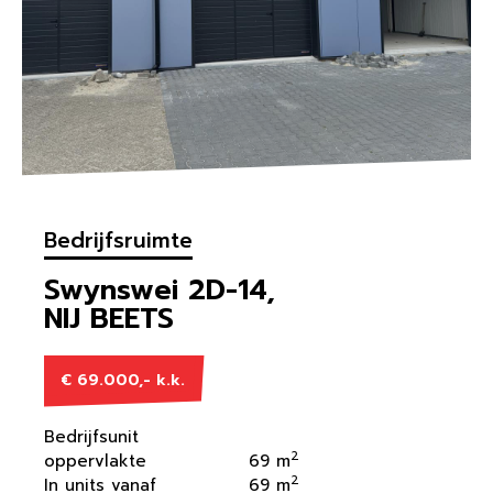
Bedrijfsruimte
Swynswei 2D-14,
NIJ BEETS
€ 69.000,- k.k.
Bedrijfsunit
2
oppervlakte
69 m
2
In units vanaf
69 m