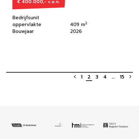
€ 400.000,- v.o.n.
Bedrijfsunit
2
oppervlakte
409 m
Bouwjaar
2026
1
2
3
4
…
15