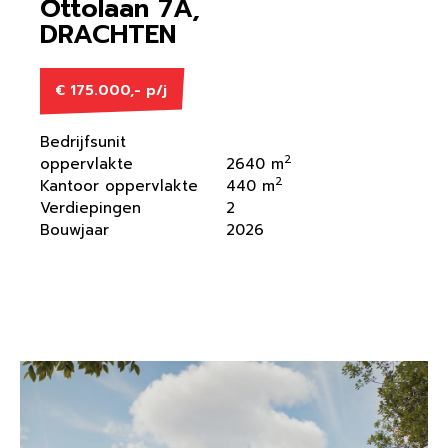
Ottolaan 7A,
DRACHTEN
€ 175.000,- p/j
Bedrijfsunit
2
oppervlakte
2640 m
2
Kantoor oppervlakte
440 m
Verdiepingen
2
Bouwjaar
2026