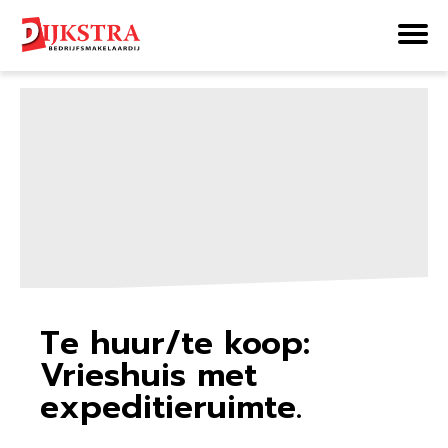
Home
Nieuws
Te huur/te koop: Vrieshuis
met expeditieruimte.
Te huur/te koop:
Vrieshuis met
expeditieruimte.