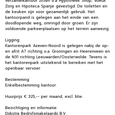
verzamelkantoor zitten o.a Hypotheek Shop, Voeux
Zorg en Hipoteca Spanje gevestigd. De toiletten en
de keuken zijn voor gezamenlijk gebruik. Het
kantoorpand is gelegen aan het einde van een
doodlopende weg, omringd door groen. Er zijn
voldoende parkeerplaatsen op het terrein aanwezig.
Ligging:
Kantorenpark Azeven-Noord is gelegen nabij de op-
en afrit A7 richting o.a. Groningen en Heerenveen en
de N31 richting Leeuwarden/Oosterwolde. Tevens is
het kantorenpark uitstekend te bereiken met het
openbaar vervoer.
Bestemming:
Enkelbestemming kantoor.
Huurprijs € 325,-- per maand, excl. btw.
Bezichtiging en informatie:
Dijkstra Bedrijfsmakelaardij B.V.