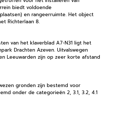
etroffen voor het installeren van
errein biedt voldoende
plaatsen) en rangeerruimte. Het object
t Richterlaan 8.
en van het klaverblad A7-N31 ligt het
npark Drachten Azeven. Uitvalswegen
en Leeuwarden zijn op zeer korte afstand
ewezen gronden zijn bestemd voor
noemd onder de categorieën 2, 3.1, 3.2, 4.1