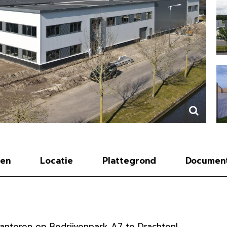
en
Locatie
Plattegrond
Documen
antoren op Bedrijvenpark A7 te Drachten!