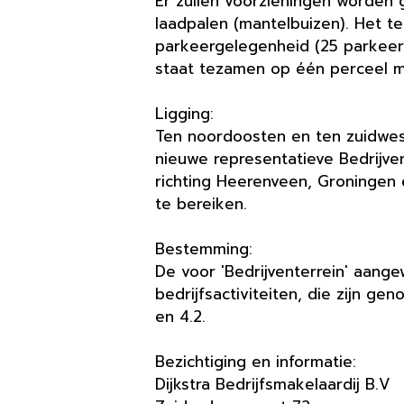
Er zullen voorzieningen worden g
laadpalen (mantelbuizen). Het t
parkeergelegenheid (25 parkeer
staat tezamen op één perceel me
Ligging:
Ten noordoosten en ten zuidwest
nieuwe representatieve Bedrijve
richting Heerenveen, Groningen 
te bereiken.
Bestemming:
De voor 'Bedrijventerrein' aang
bedrijfsactiviteiten, die zijn ge
en 4.2.
Bezichtiging en informatie:
Dijkstra Bedrijfsmakelaardij B.V