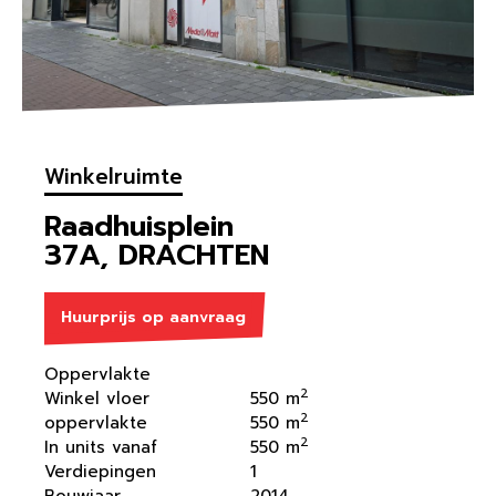
Winkelruimte
Raadhuisplein
37A, DRACHTEN
Huurprijs op aanvraag
Oppervlakte
2
Winkel vloer
550 m
2
oppervlakte
550 m
2
In units vanaf
550 m
Verdiepingen
1