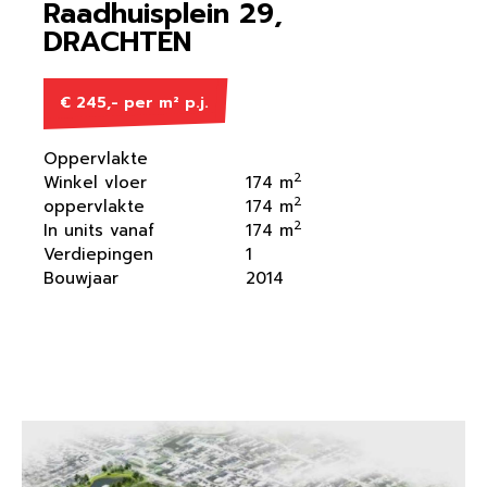
Raadhuisplein 29,
DRACHTEN
€ 245,- per m² p.j.
Oppervlakte
2
Winkel vloer
174 m
2
oppervlakte
174 m
2
In units vanaf
174 m
Verdiepingen
1
Bouwjaar
2014