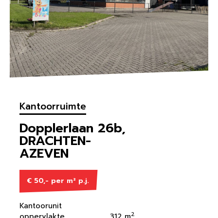
Kantoorruimte
Dopplerlaan 26b,
DRACHTEN-
AZEVEN
€ 50,- per m² p.j.
Kantoorunit
2
oppervlakte
312 m