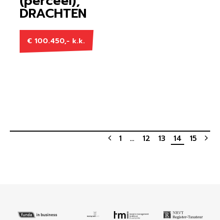
(perceel),
DRACHTEN
€ 100.450,- k.k.
1
…
12
13
14
15